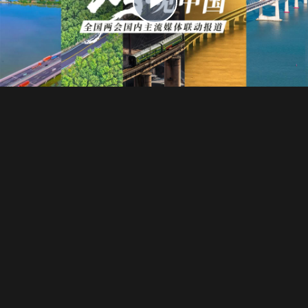
播
放
视
频