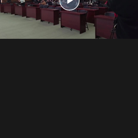
播
放
视
频