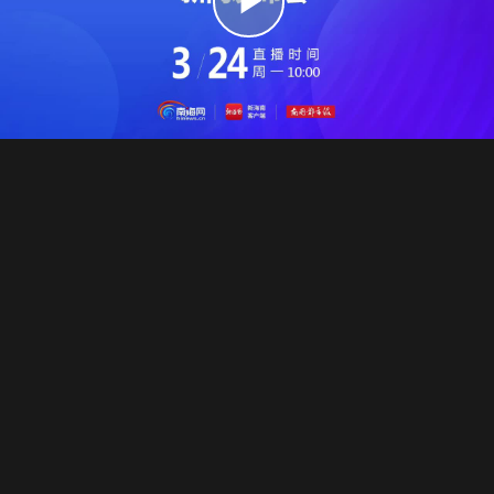
播
放
视
频