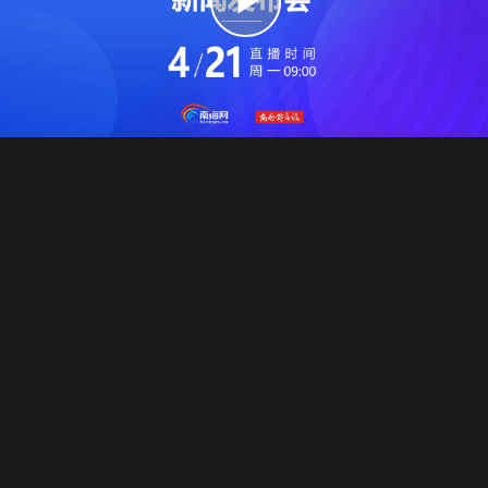
播
放
视
频