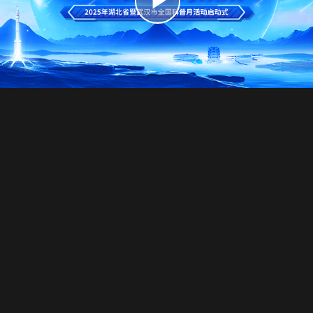
播
放
视
频