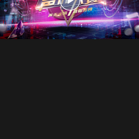
播
放
视
频