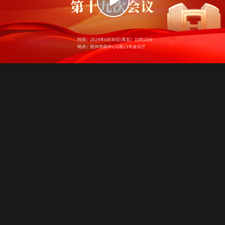
播
放
视
频