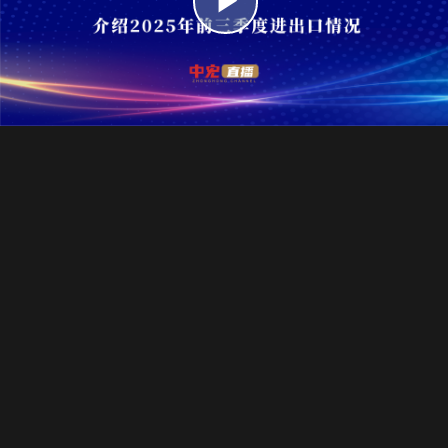
播
放
视
频