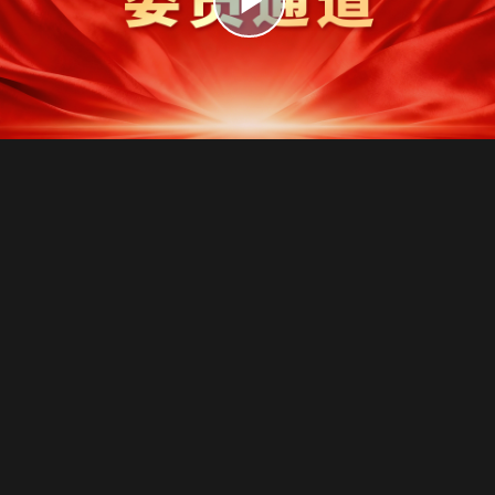
播
放
视
频