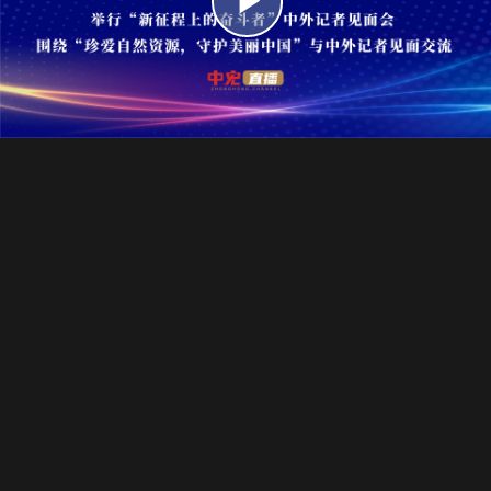
播
放
视
频