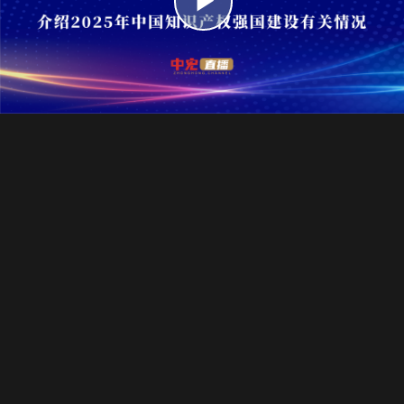
播
放
视
频